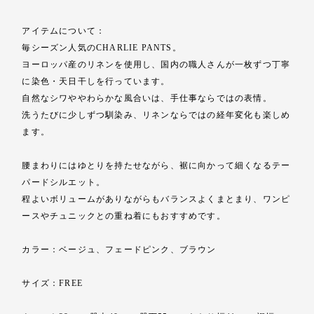
アイテムについて：
毎シーズン人気のCHARLIE PANTS。
ヨーロッパ産のリネンを使用し、国内の職人さんが一枚ずつ丁寧
に染色・天日干しを行っています。
自然なシワややわらかな風合いは、手仕事ならではの表情。
洗うたびに少しずつ馴染み、リネンならではの経年変化も楽しめ
ます。
腰まわりにはゆとりを持たせながら、裾に向かって細くなるテー
パードシルエット。
程よいボリュームがありながらもバランスよくまとまり、ワンピ
ースやチュニックとの重ね着にもおすすめです。
カラー：ベージュ、フェードピンク、ブラウン
サイズ：FREE