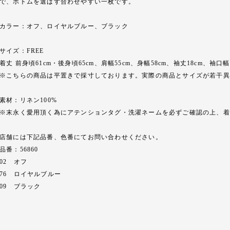
で、ボトムを選ばず合わせやすい一枚です。
カラー：オフ、ロイヤルブルー、ブラック
サイズ：FREE
着丈 前身頃61cm・後身頃65cm、肩幅55cm、身幅58cm、袖丈18cm、袖口幅1
※こちらの商品は平置きで採寸しております。実際の商品とサイズが若干異
素材：リネン100%
※末永く愛用頂く為にアテンションタグ・洗濯ネームを必ずご確認の上、着
店舗には下記品番、色番にてお問い合わせください。
品番：56860
02 オフ
76 ロイヤルブルー
09 ブラック